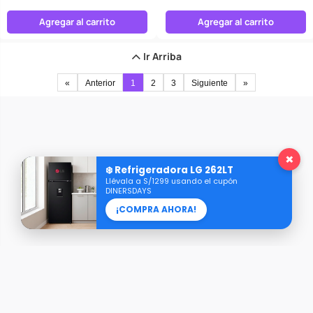
Agregar al carrito
Agregar al carrito
Ir Arriba
«
Anterior
1
2
3
Siguiente
»
×
❄️ Refrigeradora LG 262LT
Llévala a S/1299 usando el cupón
DINERSDAYS
¡COMPRA AHORA!
Razón Social: AXIS REPRESENTACIONES S.A.C.
RUC: 20609101416