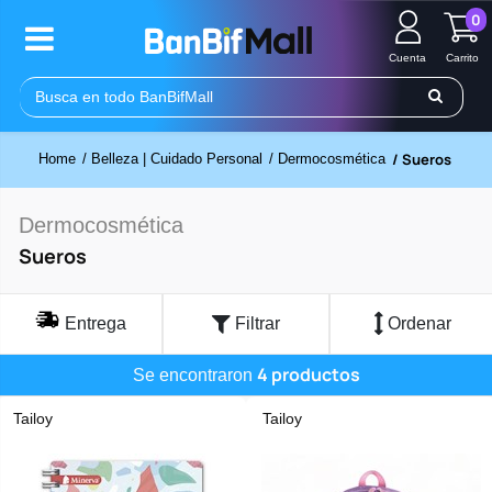
0
Cuenta
Carrito
/ Sueros
Home
/ Belleza | Cuidado Personal
/ Dermocosmética
Dermocosmética
Sueros
Entrega
Filtrar
Ordenar
4 productos
Se encontraron
Tailoy
Tailoy