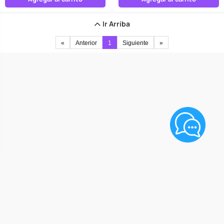
Ir Arriba
«
Anterior
1
Siguiente
»
Razón Social: AXIS REPRESENTACIONES S.A.C.
RUC: 20609101416