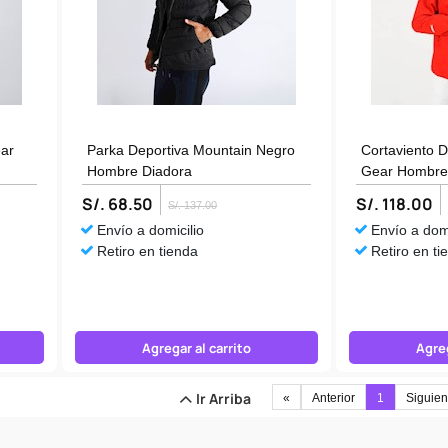
ear
Parka Deportiva Mountain Negro
Cortaviento 
Hombre Diadora
Gear Hombre
S/. 68.50
S/. 118.00
S/. 137.00
Envío a domicilio
Envío a domi
Retiro en tienda
Retiro en ti
Agregar al carrito
Agreg
Ir Arriba
«
Anterior
1
Siguien