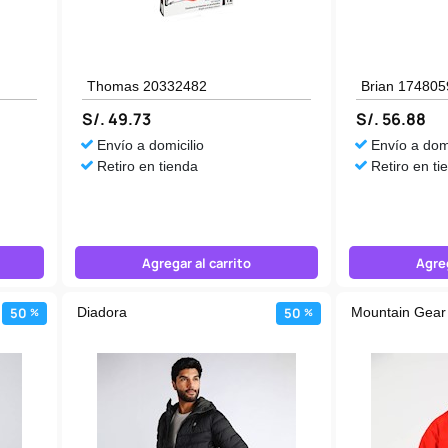
Thomas 20332482
Brian 174805
S/. 49.73
S/. 56.88
Envío a domicilio
Envío a domi
Retiro en tienda
Retiro en ti
Agregar al carrito
Agreg
50
Diadora
50
Mountain Gear
%
%