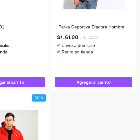
91
Parka Deportiva Diadora Hombre
S/. 61.00
S/. 122.00
cilio
Envío a domicilio
enda
Retiro en tienda
ar al carrito
Agregar al carrito
50
%