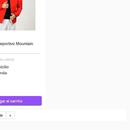
Deportivo Mountain
S/. 236.00
cilio
enda
ar al carrito
te
»