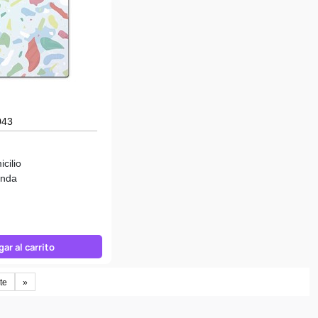
043
cilio
enda
ar al carrito
te
»