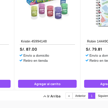
Kristin 45994148
Robin 14449
S/. 87.00
S/. 79.81
Envío a domicilio
Envío a domi
Retiro en tienda
Retiro en ti
Agregar al carrito
Agreg
Ir Arriba
«
Anterior
1
Siguien