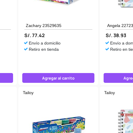
Zachary 23529635
Angela 2272
S/. 77.42
S/. 38.93
Envío a domicilio
Envío a domi
Retiro en tienda
Retiro en ti
Agregar al carrito
Agreg
Tailoy
Tailoy