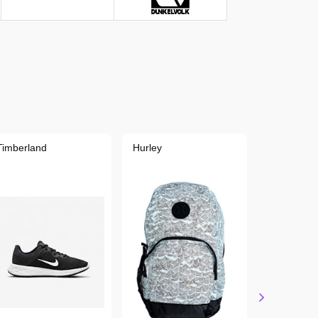
Timberland
Hurley
Nike