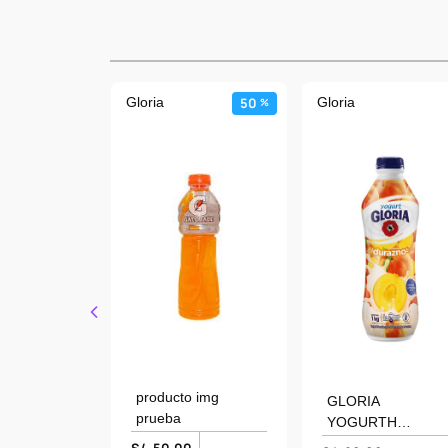
50
Gloria
50
Gloria
%
%
de prueba
producto img
GLORIA
prueba
YOGURTH
PARCIALMENTE
0
S/. 50.00