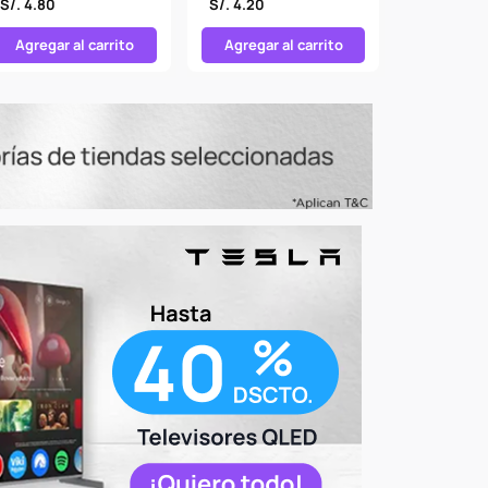
S/. 4.80
S/. 4.20
S/. 2.00
170 GR
GR
Agregar al carrito
Agregar al carrito
Agregar 