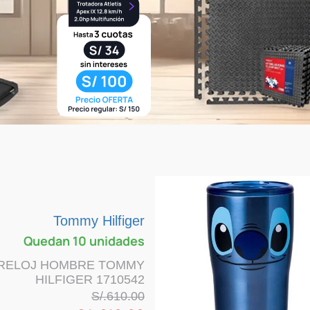
Tommy Hilfiger
Quedan 10 unidades
RELOJ HOMBRE TOMMY
HILFIGER 1710542
S/.
610.00