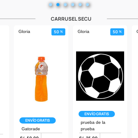
CARRUSEL SECU
Gloria
50
Gloria
50
%
%
ENVÍO GRATIS
ENVÍO GRATIS
prueba de la
Gatorade
prueba
S/. 50.00
S/. 25.00