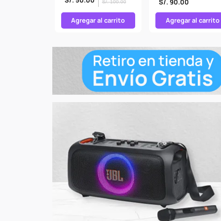
S/. 90.00
S/. 100.00
S/. 100.00
DESCREMADO
LUCUMA
us opciones
Agregar al carrito
Agregar al carrito