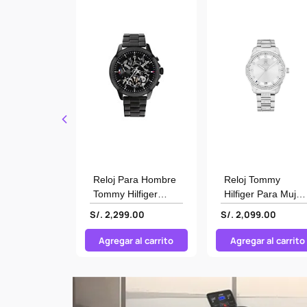
ommy
Reloj Para Hombre
Reloj Tommy
 Hombre
Tommy Hilfiger
Hilfiger Para Mujer
3
1710478
1782757
.00
S/. 2,299.00
S/. 2,099.00
 al carrito
Agregar al carrito
Agregar al carrito