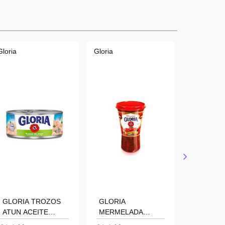
Gloria
Gloria
Gloria
GLORIA TROZOS
GLORIA
Serville
ATUN ACEITE
MERMELADA
Cortadas
VEGETAL Y SAL
FRESA VASO 320
200un