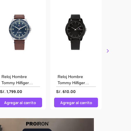
Reloj Hombre
Reloj Hombre
Reloj To
Tommy Hilfiger
Tommy Hilfiger
Hilfiger 
1791905
1710542
Hombre 
S/. 1,799.00
S/. 610.00
S/. 999.0
Agregar al carrito
Agregar al carrito
Agregar 