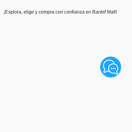
¡Explora, elige y compra con confianza en Banbif Mall!
Razón Social: AXIS REPRESENTACIONES S.A.C.
RUC: 20609101416