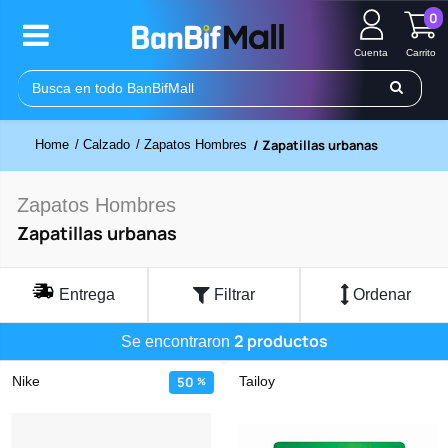
0
Cuenta
Carrito
/ Zapatillas urbanas
Home
/ Calzado
/ Zapatos Hombres
Zapatos Hombres
Zapatillas urbanas
Entrega
Filtrar
Ordenar
2 productos
Se encontraron
Nike
50
Tailoy
%