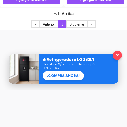
Ir Arriba
«
Anterior
1
Siguiente
»
×
❄️ Refrigeradora LG 262LT
Llévala a S/1299 usando el cupón
DINERSDAYS
¡COMPRA AHORA!
Razón Social: AXIS REPRESENTACIONES S.A.C.
RUC: 20609101416