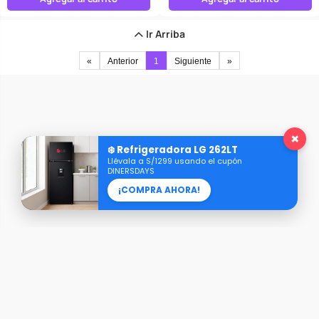
Ir Arriba
«
Anterior
1
Siguiente
»
×
❄️ Refrigeradora LG 262LT
Llévala a S/1299 usando el cupón
DINERSDAYS
¡COMPRA AHORA!
Razón Social: AXIS REPRESENTACIONES S.A.C.
RUC: 20609101416