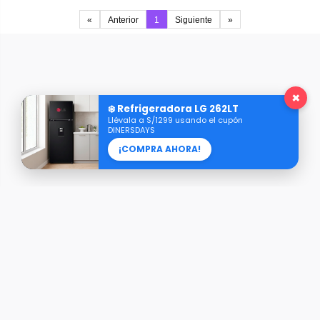
«
Anterior
1
Siguiente
»
×
❄️ Refrigeradora LG 262LT
Llévala a S/1299 usando el cupón
DINERSDAYS
¡COMPRA AHORA!
Razón Social: AXIS REPRESENTACIONES S.A.C.
RUC: 20609101416