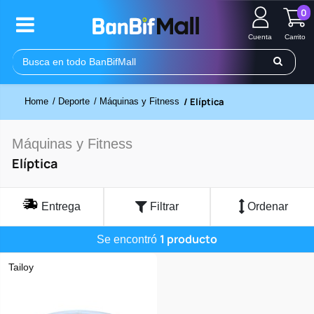
0
Cuenta
Carrito
/ Elíptica
Home
/ Deporte
/ Máquinas y Fitness
Máquinas y Fitness
Elíptica
Entrega
Filtrar
Ordenar
1 producto
Se encontró
Tailoy