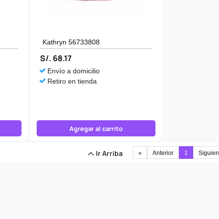
Kathryn 56733808
S/. 68.17
Envío a domicilio
Retiro en tienda
Agregar al carrito
Ir Arriba
«
Anterior
1
Siguien